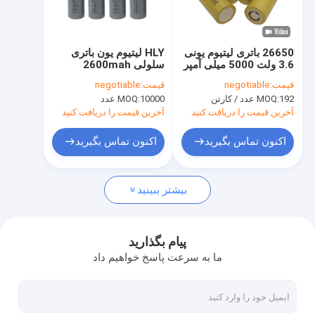
تور کارخانه
کنترل کیفیت
26650 باتری لیتیوم یونی
HLY لیتیوم یون باتری
3.6 ولت 5000 میلی آمپر
سلولی 2600mah
با ما تماس بگیرید
ساعتی غیر قابل شارژ
18650 باتری 3.6V قابل
قیمت:
negotiable
قیمت:
negotiable
برای ذخیره انرژی باد
شارژ BIS
192 عدد / کارتن
MOQ:
10000 عدد
MOQ:
اخبار
آخرین قیمت را دریافت کنید
آخرین قیمت را دریافت کنید
موارد
اکنون تماس بگیرید
اکنون تماس بگیرید
بیشتر ببینید
سلول باتری لیتیوم یون
سلول باتری LiFePO4
پیام بگذارید
ما به سرعت پاسخ خواهیم داد
باتری لیتیوم یون قابل شارژ
باتری خورشیدی قابل شارژ