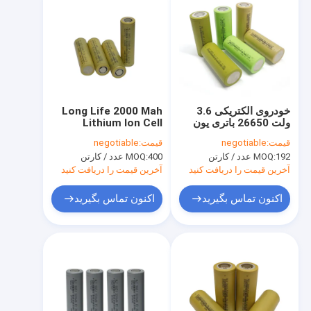
خودروی الکتریکی 3.6
Long Life 2000 Mah
ولت 26650 باتری یون
Lithium Ion Cell
لیتیوم باتری 5000 میلی
18650 3.6V 0.5C for
قیمت:
negotiable
قیمت:
negotiable
آمپر ساعتی شارژ سریع
Home Electronics
192 عدد / کارتن
MOQ:
400 عدد / کارتن
MOQ:
آخرین قیمت را دریافت کنید
آخرین قیمت را دریافت کنید
اکنون تماس بگیرید
اکنون تماس بگیرید
صفحه اصلی
محصولات
درباره ما