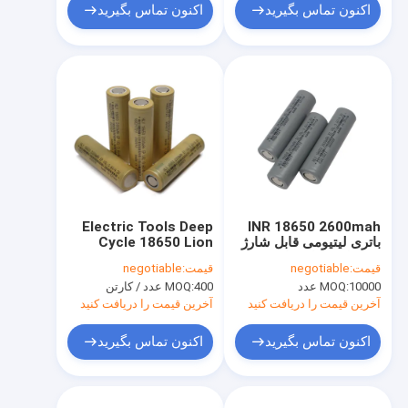
اکنون تماس بگیرید
اکنون تماس بگیرید
Electric Tools Deep
INR 18650 2600mah
باتری لیتیومی قابل شارژ
Cycle 18650 Lion
3.6 ولتی برای ماشین
Battery 2200mah
قیمت:
negotiable
قیمت:
negotiable
الکتریکی
3.6V شارژی با توان بالا
10000 عدد
MOQ:
400 عدد / کارتن
MOQ:
آخرین قیمت را دریافت کنید
آخرین قیمت را دریافت کنید
اکنون تماس بگیرید
اکنون تماس بگیرید