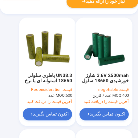
نیاز خود را ارائه دهید
3.6V 2500mah شارژ
UN38.3 باطری سلولی
خورشیدی 18650 سلول
18650 استوانه ای با نرخ
باتری های قابل شارژ
بالا باتری 3.6 ولتی لیتیوم
قیمت:
negotiable
قیمت:
Reconsideration
AAA با ظرفیت بالا
یونی 2200mah 18650
400 عدد / کارتن
MOQ:
500 عدد
MOQ:
آخرین قیمت را دریافت کنید
آخرین قیمت را دریافت کنید
اکنون تماس بگیرید
اکنون تماس بگیرید