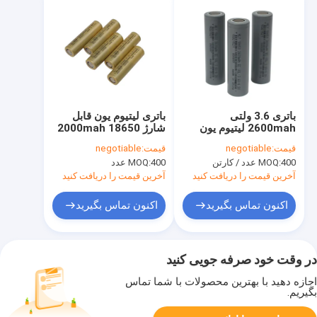
باتری 3.6 ولتی
باتری لیتیوم یون قابل
2600mah لیتیوم یون
شارژ 2000mah 18650
استوانه ای MSDS قابل
با سرعت 500 برابر
قیمت:
negotiable
قیمت:
negotiable
شارژ با ظرفیت بالا
400 عدد / کارتن
MOQ:
400 عدد
MOQ:
آخرین قیمت را دریافت کنید
آخرین قیمت را دریافت کنید
اکنون تماس بگیرید
اکنون تماس بگیرید
در وقت خود صرفه جویی کنید
اجازه دهید با بهترین محصولات با شما تماس
بگیریم.