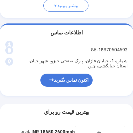
بیشتر ببینید
اطلاعات تماس
86-18870604692
شماره 1، خیابان فاژان، پارک صنعتی جیژو، شهر جیان،
استان جیانگشی، چین
اکنون تماس بگیرید
بهترين قيمت رو براي
INR 18650 2600mah باتری