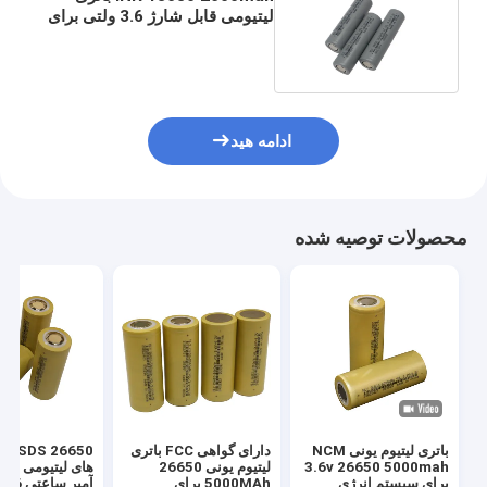
لیتیومی قابل شارژ 3.6 ولتی برای
ماشین الکتریکی
ادامه هید
محصولات توصیه شده
باتری لیتیوم یونی NCM
دارای گواهی FCC باتری
50
3.6v 26650 5000mah
لیتیوم یونی 26650
برای سیستم انرژی
5000MAh برای