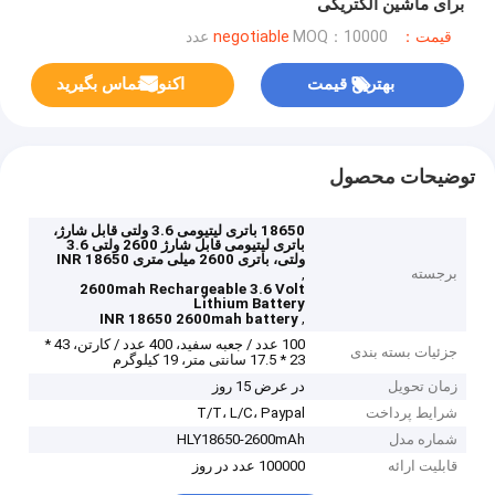
برای ماشین الکتریکی
قیمت：negotiable
MOQ：10000 عدد
بهترین قیمت
اکنون تماس بگیرید
توضیحات محصول
18650 باتری لیتیومی 3.6 ولتی قابل شارژ،
باتری لیتیومی قابل شارژ 2600 ولتی 3.6
ولتی، باتری 2600 میلی متری INR 18650
برجسته
,
2600mah Rechargeable 3.6 Volt
Lithium Battery
,
INR 18650 2600mah battery
100 عدد / جعبه سفید، 400 عدد / کارتن، 43 *
جزئیات بسته بندی
23 * 17.5 سانتی متر، 19 کیلوگرم
زمان تحویل
در عرض 15 روز
شرایط پرداخت
T/T، L/C، Paypal
شماره مدل
HLY18650-2600mAh
قابلیت ارائه
100000 عدد در روز