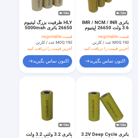
باتری IMR / NCM / INR
HLY ظرفیت بزرگ لیتیوم
3.6 ولت 26650 لیتیوم
26650 باتری 5000mah
یونی 5000 میلی آمپر
3.6V نرخ بالا برای
قیمت:
negotiable
قیمت:
negotiable
ساعتی با ظرفیت بالا
ابزارهای برقی
192 عدد / کارتن
MOQ:
192 عدد / کارتن
MOQ:
آخرین قیمت را دریافت کنید
آخرین قیمت را دریافت کنید
اکنون تماس بگیرید
اکنون تماس بگیرید
صفحه اصلی
محصولات
درباره ما
باتری 3.2V Deep Cycle
باتری 3.2 ولتی 3.2 ولت