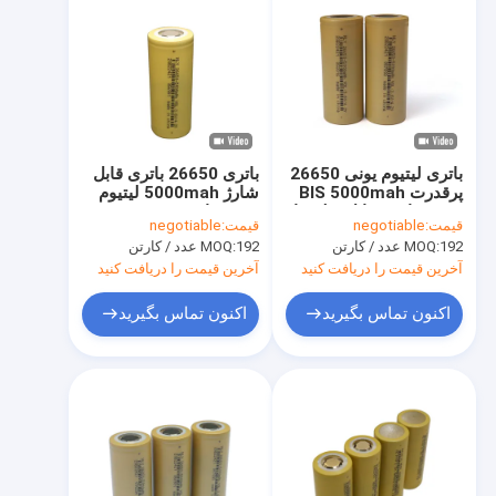
باتری لیتیوم یونی 26650
باتری 26650 باتری قابل
پرقدرت BIS 5000mah
شارژ 5000mah لیتیوم
3.6v برای وسایل نقلیه با
یونی برای دوچرخه E
قیمت:
negotiable
قیمت:
negotiable
انرژی جدید
192 عدد / کارتن
MOQ:
192 عدد / کارتن
MOQ:
آخرین قیمت را دریافت کنید
آخرین قیمت را دریافت کنید
اکنون تماس بگیرید
اکنون تماس بگیرید