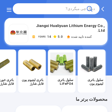
Jiangxi Hualiyuan Lithium Energy Co.,
Ltd.
کننده تایید شده
5.0
14
YEARS
سلول باتری
سلول باتری
باتری لیتیوم یون
باتری خور
لیتیوم یون
LiFePO4
قابل شارژ
قابل شارژ
محصولات برتر ما