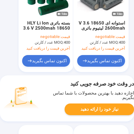
استوانه ای 18650 3.6 V
بسته باتری HLY Li Ion
2600mah لیتیوم باتری
3.6 V 2500mah 18650
قابل شارژ با ایمنی بالا
قابل شارژ برای وسایل
قیمت:
negotiable
قیمت:
negotiable
نقلیه الکتریکی
400 عدد / کارتن
MOQ:
400 عدد / کارتن
MOQ:
آخرین قیمت را دریافت کنید
آخرین قیمت را دریافت کنید
اکنون تماس بگیرید
اکنون تماس بگیرید
در وقت خود صرفه جویی کنید
اجازه دهید با بهترین محصولات با شما تماس
بگیریم.
نیاز خود را ارائه دهید