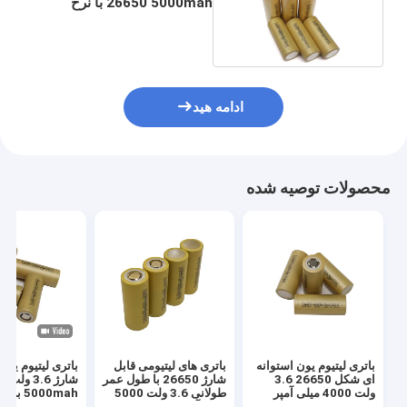
26650 5000mah با نرخ
دشارژ بالا 5C
ادامه هید
محصولات توصیه شده
باتری لیتیوم یون استوانه
باتری های لیتیومی قابل
باتری لیتیوم یون
ای شکل 26650 3.6
شارژ 26650 با طول عمر
شارژ
ولت 4000 میلی آمپر
طولانی 3.6 ولت 5000
5000mah
ساعت برای انرژی
میلی آمپر ساعت
انرژی خورشیدی