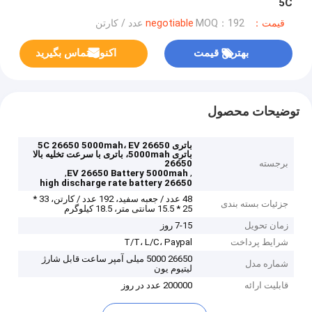
5C
قیمت：negotiable
MOQ：192 عدد / کارتن
بهترین قیمت
اکنون تماس بگیرید
توضیحات محصول
باتری 5C 26650 5000mah، EV 26650
باتری 5000mah، باتری با سرعت تخلیه بالا
برجسته
26650
,
,
EV 26650 Battery 5000mah
26650 high discharge rate battery
48 عدد / جعبه سفید، 192 عدد / کارتن، 33 *
جزئیات بسته بندی
25 * 15.5 سانتی متر، 18.5 کیلوگرم
زمان تحویل
7-15 روز
شرایط پرداخت
T/T، L/C، Paypal
26650 5000 میلی آمپر ساعت قابل شارژ
شماره مدل
لیتیوم یون
قابلیت ارائه
200000 عدد در روز