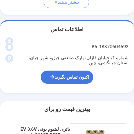
بیشتر ببینید
اطلاعات تماس
86-18870604692
شماره 1، خیابان فاژان، پارک صنعتی جیژو، شهر جیان،
استان جیانگشی، چین
اکنون تماس بگیرید
بهترين قيمت رو براي
باتری لیتیوم یونی EV 3.6V