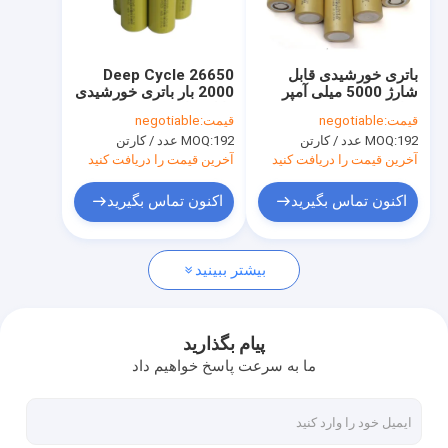
تور کارخانه
کنترل کیفیت
باتری خورشیدی قابل
Deep Cycle 26650
شارژ 5000 میلی آمپر
2000 بار باتری خورشیدی
با ما تماس بگیرید
ساعتی IMR / NCM /
قابل شارژ 4000mah
قیمت:
negotiable
قیمت:
negotiable
INR لی یونی 3.6 ولت
برای چراغ خیابان
192 عدد / کارتن
MOQ:
192 عدد / کارتن
MOQ:
26650 با ظرفیت بالا
خورشیدی
اخبار
آخرین قیمت را دریافت کنید
آخرین قیمت را دریافت کنید
موارد
اکنون تماس بگیرید
اکنون تماس بگیرید
بیشتر ببینید
سلول باتری لیتیوم یون
سلول باتری LiFePO4
پیام بگذارید
ما به سرعت پاسخ خواهیم داد
باتری لیتیوم یون قابل شارژ
باتری خورشیدی قابل شارژ