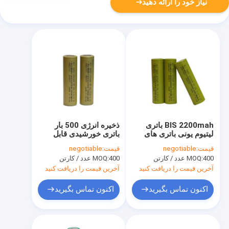
نیاز خود را ارائه دهید
BIS 2200mah باتری
ذخیره انرژی 500 بار
لیتیوم یونی باتری های
باتری خورشیدی قابل
قابل شارژ خورشیدی
شارژ 3.6 ولت 2000
قیمت:
negotiable
قیمت:
negotiable
برای چراغ های فضای باز
میلی آمپر ساعت 18650
400 عدد / کارتن
MOQ:
400 عدد / کارتن
MOQ:
آخرین قیمت را دریافت کنید
آخرین قیمت را دریافت کنید
اکنون تماس بگیرید
اکنون تماس بگیرید