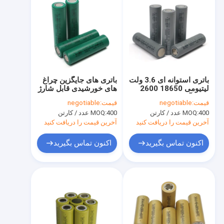
باتری استوانه ای 3.6 ولت
باتری های جایگزین چراغ
لیتیومی 18650 2600
های خورشیدی قابل شارژ
میلی آمپر ساعت باتری
Ebike 18650 Cels 3.6v
قیمت:
negotiable
قیمت:
negotiable
چراغ قوه قابل شارژ
2500mAh
400 عدد / کارتن
MOQ:
400 عدد / کارتن
MOQ:
آخرین قیمت را دریافت کنید
آخرین قیمت را دریافت کنید
اکنون تماس بگیرید
اکنون تماس بگیرید
صفحه اصلی
محصولات
درباره ما