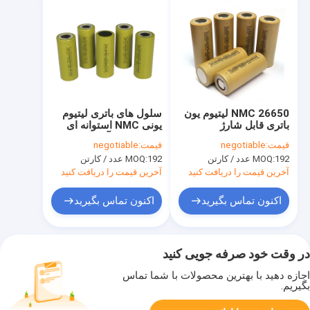
26650 NMC لیتیوم یون
سلول های باتری لیتیوم
باتری قابل شارژ
یونی NMC استوانه ای
خورشیدی 5000 میلی
4000 میلی آمپر ساعت
قیمت:
negotiable
قیمت:
negotiable
آمپر ساعت 3.6 ولت
3.6 ولت HLY 26650
192 عدد / کارتن
MOQ:
192 عدد / کارتن
MOQ:
ایمنی بالا
برای دوچرخه برقی
آخرین قیمت را دریافت کنید
آخرین قیمت را دریافت کنید
اکنون تماس بگیرید
اکنون تماس بگیرید
در وقت خود صرفه جویی کنید
اجازه دهید با بهترین محصولات با شما تماس
بگیریم.