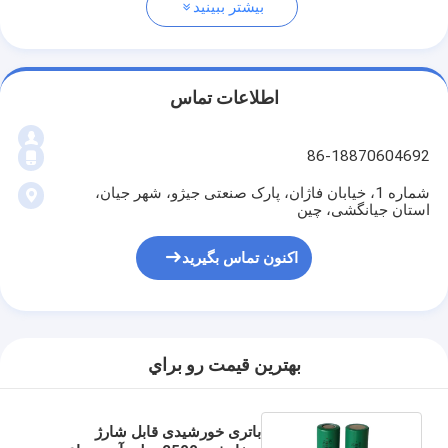
بیشتر ببینید
اطلاعات تماس
86-18870604692
شماره 1، خیابان فاژان، پارک صنعتی جیژو، شهر جیان،
استان جیانگشی، چین
اکنون تماس بگیرید
بهترين قيمت رو براي
باتری خورشیدی قابل شارژ