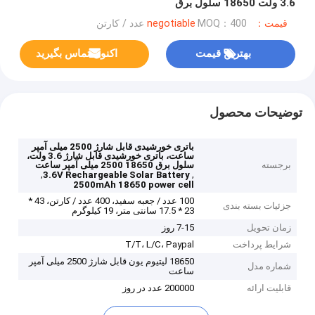
3.6 ولت 18650 سلول برق
قیمت：negotiable
MOQ：400 عدد / کارتن
بهترین قیمت
اکنون تماس بگیرید
توضیحات محصول
باتری خورشیدی قابل شارژ 2500 میلی آمپر
ساعت، باتری خورشیدی قابل شارژ 3.6 ولت،
برجسته
سلول برق 18650 2500 میلی آمپر ساعت
,
,
3.6V Rechargeable Solar Battery
2500mAh 18650 power cell
100 عدد / جعبه سفید، 400 عدد / کارتن، 43 *
جزئیات بسته بندی
23 * 17.5 سانتی متر، 19 کیلوگرم
زمان تحویل
7-15 روز
شرایط پرداخت
T/T، L/C، Paypal
18650 لیتیوم یون قابل شارژ 2500 میلی آمپر
شماره مدل
ساعت
قابلیت ارائه
200000 عدد در روز