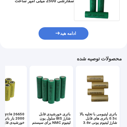
سفارشی 2500 میلی آمپر ساعت
3.6 ولت 18650 سلول برق
ادامه هید
محصولات توصیه شده
باتری لیتیومی با تخلیه بالا
باتری خورشیدی قابل
p Cycle 26650
0.5c باتری های قابل
شارژ BIS سلول یون
2000 بار باتری
شارژ لیتیوم یونی 3.6v
لیتیوم NMC برای سیستم
خورشیدی قابل ش
برای چراغ های خورشیدی
های ذخیره انرژی
4000mah 