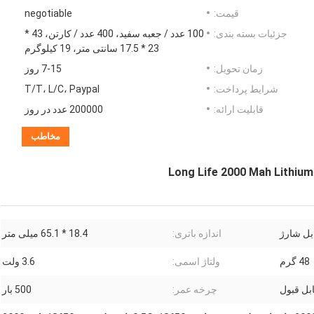
قیمت:
negotiable
جزئیات بسته بندی:
100 عدد / جعبه سفید، 400 عدد / کارتن، 43 *
23 * 17.5 سانتی متر، 19 کیلوگرم
زمان تحویل:
7-15 روز
شرایط پرداخت:
T/T، L/C، Paypal
قابلیت ارائه:
200000 عدد در روز
مخاطب
Long Life 2000 Mah Lithium 
اندازه باتری:
18.4 * 65.1 میلی متر
48 گرم
ولتاژ اسمی:
3.6 ولت
بل قبول
چرخه عمر:
500 بار