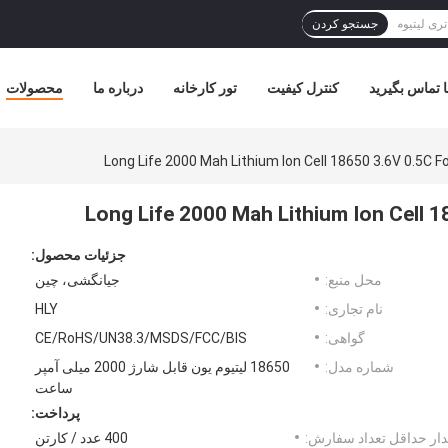
جستجو کردن
ا تماس بگیرید
کنترل کیفیت
تور کارخانه
درباره ما
محصولات
Long Life 2000 Mah Lithium Ion Cell 18650 3.6V 0.5C 
Long Life 2000 Mah Lithium Ion Cell 
جزئیات محصول:
محل منبع:
جیانگشی، چین
نام تجاری:
HLY
گواهی:
CE/RoHS/UN38.3/MSDS/FCC/BIS
شماره مدل:
18650 لیتیوم یون قابل شارژ 2000 میلی آمپر
ساعت
پرداخت:
ار حداقل تعداد سفارش:
400 عدد / کارتن