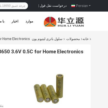
درخواست نقل قول
|
Persian
موارد
اخبار
با م
خانه
محصولات
سلول باتری لیتیوم یون
For Home Electronics
18650 3.6V 0.5C for Home Electronics
مقد