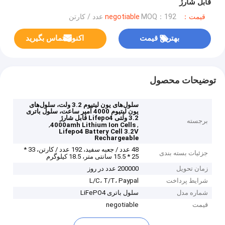
قابل شارژ
قیمت：negotiable
MOQ：192 عدد / کارتن
بهترین قیمت
اکنون تماس بگیرید
توضیحات محصول
سلول‌های یون لیتیوم 3.2 ولت، سلول‌های
یون لیتیوم 4000 آمپر ساعت، سلول باتری
3.2 ولتی Lifepo4 قابل شارژ
برجسته
,
,
4000amh Lithium Ion Cells
Lifepo4 Battery Cell 3.2V
Rechargeable
48 عدد / جعبه سفید، 192 عدد / کارتن، 33 *
جزئیات بسته بندی
25 * 15.5 سانتی متر، 18.5 کیلوگرم
زمان تحویل
200000 عدد در روز
شرایط پرداخت
L/C، T/T، Paypal
شماره مدل
سلول باتری LiFePO4
قیمت
negotiable