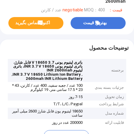
2600mah
قیمت：negotiable
MOQ：400 عدد / کارتن
بهترین قیمت
اکنون تماس بگیرید
توضیحات محصول
باتری لیتیوم یونی 3.7 V 18650 قابل شارژ،
باتری لیتیوم یونی INR 3.7 V 18650، باتری
برجسته
لیتیوم INR 2600mah
,
,
INR 3.7 V 18650 Lithium Ion Battery
2600mah INR Lithium Battery
100 عدد / جعبه سفید، 400 عدد / کارتن، 43 *
جزئیات بسته بندی
23 * 17.5 سانتی متر، 19 کیلوگرم
زمان تحویل
7-15 روز
شرایط پرداخت
T/T، L/C، Paypal
18650 لیتیوم یون قابل شارژ 2600 میلی آمپر
شماره مدل
ساعت
قابلیت ارائه
200000 عدد در روز