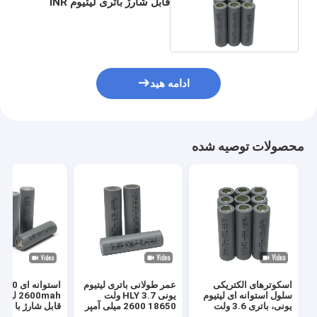
قابل شارژ باتری لیتیوم INR
2600mah
ادامه هید
محصولات توصیه شده
اسکوترهای الکتریکی
عمر طولانی باتری لیتیوم
سلول استوانه ای لیتیوم
یونی HLY 3.7 ولت
2600mah 
یونی، باتری 3.6 ولت
18650 2600 میلی آمپر
قابل شارژ با ایمن
18650 2600mah
ساعت برای ماشین