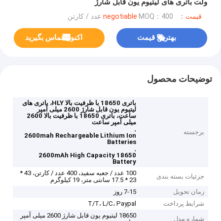
ولت باتری های لیتیوم یون قابل شارژ
قیمت：negotiable
MOQ：400 عدد / کارتن
بهترین قیمت
اکنون تماس بگیرید
توضیحات محصول
باتری 18650 با ظرفیت بالا HLY، باتری های
لیتیوم یون قابل شارژ 2600 میلی آمپر
ساعت، باتری 18650 با ظرفیت بالا 2600
میلی آمپر ساعت
,
برجسته
2600mah Rechargeable Lithium Ion
Batteries
,
2600mAh High Capacity 18650
Battery
100 عدد / جعبه سفید، 400 عدد / کارتن، 43 *
جزئیات بسته بندی
23 * 17.5 سانتی متر، 19 کیلوگرم
زمان تحویل
7-15 روز
شرایط پرداخت
T/T، L/C، Paypal
18650 لیتیوم یون قابل شارژ 2600 میلی آمپر
شماره مدل